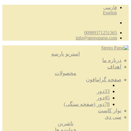
فارسی
English
00989371251365
info@stereoparse.com
استریو پارسه
درباره ما
اهداف
محصولات
صفحه گرامافون
33دور
45دور
78دور (صفحه سنگی)
نوار کاست
سی دی
ناشرین
خواننده ها