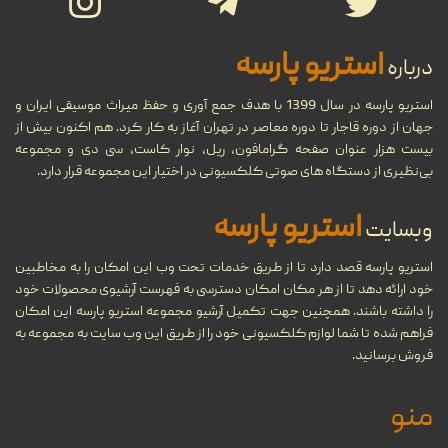
تاریخچه نوار کاست و ضبط صدا،
27
انواع و ویژگی‌های نوار کاست
استریو پارسه
درباره
شهریور
...
استریو پارسه در سال 1399 با هدف جمع آوری و حفظ میراث موسیقی ایران و
جهان از دوره قاجار تا دوره معاصر در تهران آغاز به کار کرد. هم اکنون بیش از
بیست هزار عنوان صفحه گرامافون، ریل، نوار کاست، سی دی و مجموعه
مروری بر دستگاه‌های مختلف
بی‌نظیری از دستگاه های صوتی کلکسیونی در اختیار این مجموعه قرار دارد.
11
پخش موسیقی در طول تاریخ
استریو پارسه
وبسایت
شهریور
...
استریو پارسه قصد دارد تا از طریق خدمات تحت وب این امکان را به مخاطبین
خود ارائه دهد تا از هر مکان امکان دسترسی به فهرست آرشیوی محصولات خود
22
گرامافون چیست؟
را داشته باشند. همچنین جهت تکمیل آرشیو مجموعه استریو پارسه این امکان
فراهم شده تا شما لوازم کلکسیونی خود را از طریق این وب سایت به مجموعه به
...
مرداد
فروش برسانید.
منو
08
تنظیم آهنگ چیست؟