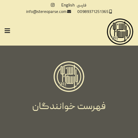
فارسی
English
info@stereoparse.com
00989371251365
فهرست خوانندگان