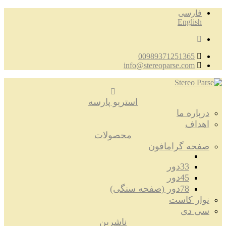
فارسی
English
00989371251365
info@stereoparse.com
استریو پارسه
درباره ما
اهداف
محصولات
صفحه گرامافون
33دور
45دور
78دور (صفحه سنگی)
نوار کاست
سی دی
ناشرین