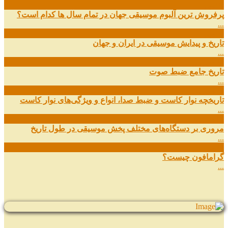
03
مهر
پرفروش ترین آلبوم موسیقی جهان در تمام سال ها کدام است؟
...
01
مهر
تاریخ و پیدایش موسیقی در ایران و جهان
...
29
شهریور
تاریخ جامع ضبط صوت
...
27
شهریور
تاریخچه نوار کاست و ضبط صدا، انواع و ویژگی‌های نوار کاست
...
11
شهریور
مروری بر دستگاه‌های مختلف پخش موسیقی در طول تاریخ
...
22
مرداد
گرامافون چیست؟
...