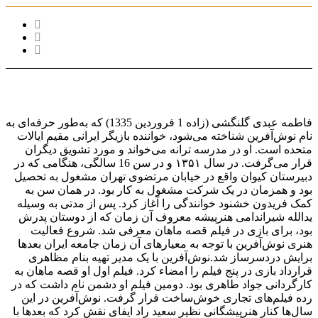
فاطمه عبدی گلنگشی (زاده 1 فروردین 1335) که به‌طور حرفه‌ای به
نام نوش‌آفرین شناخته می‌شود، خواننده بازیگر ایرانی مقیم ایالات
متحده است. او در مدرسه ترانه می‌خواند و مورد تشویق دیگران
قرار می‌گرفت. در سال ۱۳۵۱ و در سن 16 سالگی، هنگامی که در
دبیرستان کیوان واقع در خیابان مرتضوی تهران مشغول به تحصیل
بود و همزمان در یک شرکت مشغول به کار بود. در همان سن به
کمک فریدون خشنود خوانندگی را آغاز کرد. پس از مدتی به وسیله
یدالله شیراندامی هنرپیشه معروف آن زمان که از دوستان پدرش
بود، برای بازی در فیلم قصه ماهان معرفی شد. شروع فعالیت
هنری نوش‌آفرین با توجه به معیارهای آن زمان جامعه ایران بعدها
برایش دردسرساز شد.نوش‌آفرین با یک مدیر تهیه بنام مظاهری
قرارداد بازی در پنج فیلم را امضاء کرد. فیلم اول او قصه ماهان به
کارگردانی جواد طاهری بود. دومین فیلم او دشمن نام داشت که در
رده فیلم‌های تجاری خوش‌ساخت قرار گرفت. نوش‌آفرین در این
سال‌ها کنار هنرپیشگانی نظیر سعید راد ایفای نقش کرد که بعدها با