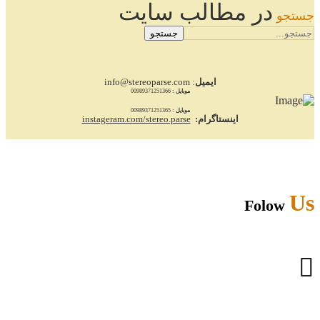
در مطالب سایت
جستجو
جستجو
ایمیل
: info@stereoparse.com
موبایل :
00989371251366
موبایل :
00989371251365
اینستاگرام:
instageram.com/stereo.parse
Us
Folow