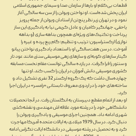
قطعات بی‌کلام او بارها از سازمان صدا و سیمای جمهوری اسلامی
ایران پخش شده‌است. او نواختن ویولن را از سن سه سالگی آغاز
نمود و در تهران زیر نظر پنج‌تن از استادان ویولن از جمله پرویز
یاحقی، جهانگیر کامیان و عادل کریمی نیا به یادگیری این ساز
پرداخت و تکنیک‌های ویژه‌ای همچون بداهه سازی (و بداهه
نوازی) ارکستراسیون: ترتیب و تنظیم: گام ربع پرده و غیره را
آموخت. در سن هفت‌سالگی او با استعداد یادگیری نواختن پیانو
گیتار سازهای کوبه‌ای و سازهای زهی موسیقی سنتی مانند عود تار
و سنتور را فرا گرفت. در یازده سالگی توانست مقام نخست مسابقه
کشوری موسیقی دانش آموزان در ایران را کسب کند. او تنها
چهارده‌سال داشت که یک گروه ارکستر 32 نفری تشکیل داد و
ساخته‌های خود را در اردوی معروف تابستانی «رامسر» در ایران اجرا
کرد.
او بعد از اتمام مقطع دبیرستان به انگلستان رفت. در آنجا تحصیلات
دانشگاهی خود را در رشته مورد علاقه اش مهندسی و نقشه‌کشی
شهری ادامه داد. همچنین اجرای موسیقی و یادگیری ویولن را
دنبال کرد. در سال 1979 میلادی به ایالات متحده آمریکا مهاجرت
کرد و به تحصیل در رشته موسیقی در دانشگاه ایالت تگزاس ادامه