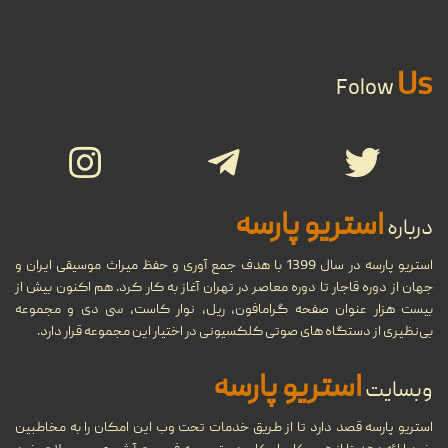
...
29
Us
تاریخ جامع ضبط صوت
Folow
...
شهریور
تاریخچه نوار کاست و ضبط صدا،
27
انواع و ویژگی‌های نوار کاست
استریو پارسه
درباره
شهریور
...
استریو پارسه در سال 1399 با هدف جمع آوری و حفظ میراث موسیقی ایران و
جهان از دوره قاجار تا دوره معاصر در تهران آغاز به کار کرد. هم اکنون بیش از
بیست هزار عنوان صفحه گرامافون، ریل، نوار کاست، سی دی و مجموعه
مروری بر دستگاه‌های مختلف
بی‌نظیری از دستگاه های صوتی کلکسیونی در اختیار این مجموعه قرار دارد.
11
پخش موسیقی در طول تاریخ
استریو پارسه
وبسایت
شهریور
...
استریو پارسه قصد دارد تا از طریق خدمات تحت وب این امکان را به مخاطبین