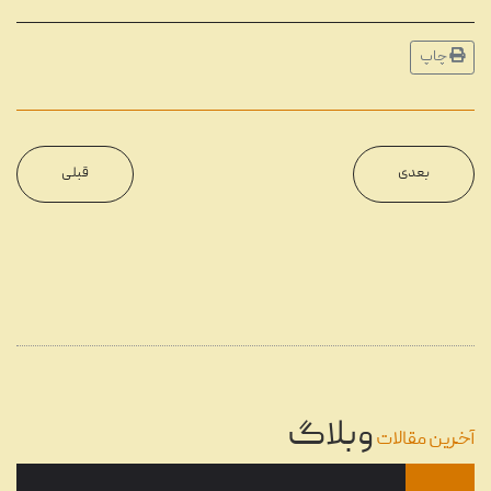
شهریور
...
چاپ
مروری بر دستگاه‌های مختلف
11
پخش موسیقی در طول تاریخ
شهریور
...
بعدی
قبلی
22
گرامافون چیست؟
...
مرداد
08
تنظیم آهنگ چیست؟
...
وبلاگ
خرداد
آخرین مقالات