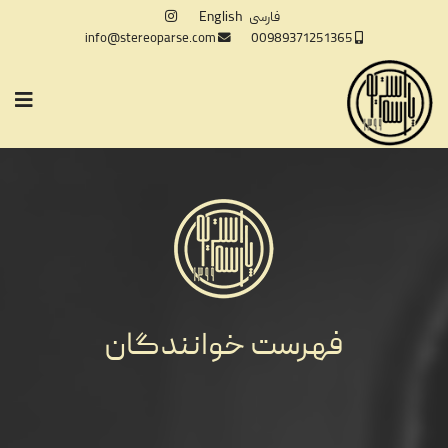
فارسی
English
info@stereoparse.com
00989371251365
فهرست خوانندگان