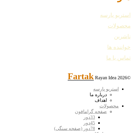
استریو پارسه
محصولات
ناشرین
خواننده ها
تماس با ما
Fartak
Rayan Idea
©2026
استریو پارسه
درباره ما
اهداف
محصولات
صفحه گرامافون
33دور
45دور
78دور (صفحه سنگی)