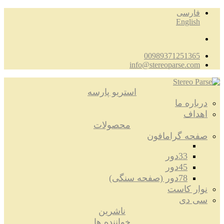
فارسی
English
00989371251365
info@stereoparse.com
استریو پارسه
درباره ما
اهداف
محصولات
صفحه گرامافون
33دور
45دور
78دور (صفحه سنگی)
نوار کاست
سی دی
ناشرین
خواننده ها