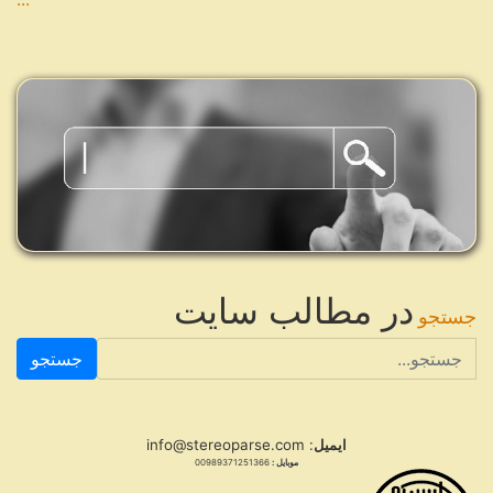
در مطالب سایت
جستجو
جستجو
ایمیل
: info@stereoparse.com
موبایل :
00989371251366