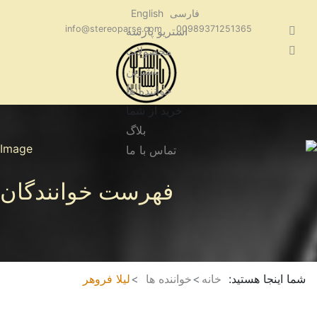
فارسی
English
info@stereoparse.com
00989371251365
استریو پارسه
محصولات
ناشرین
خواننده ها
خرید از شما
بلاگ
تماس با ما
فهرست خوانندگان
شما اینجا هستید:
خانه
خواننده ها
لیلا فروهر