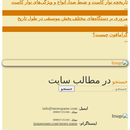
تاریخچه نوار کاست و ضبط صدا، انواع و ویژگی‌های نوار کاست
...
11
شهریور
مروری بر دستگاه‌های مختلف پخش موسیقی در طول تاریخ
...
22
مرداد
گرامافون چیست؟
...
در مطالب سایت
جستجو
جستجو
ایمیل
: info@stereoparse.com
موبایل :
00989371251366
موبایل :
00989371251365
اینستاگرام:
instageram.com/stereo.parse