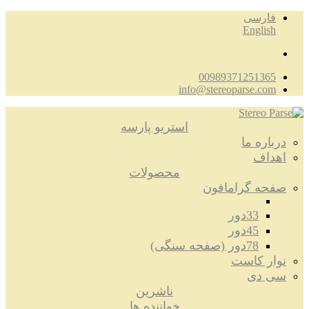
فارسی
English
00989371251365
info@stereoparse.com
استریو پارسه
درباره ما
اهداف
محصولات
صفحه گرامافون
33دور
45دور
78دور (صفحه سنگی)
نوار کاست
سی دی
ناشرین
خواننده ها