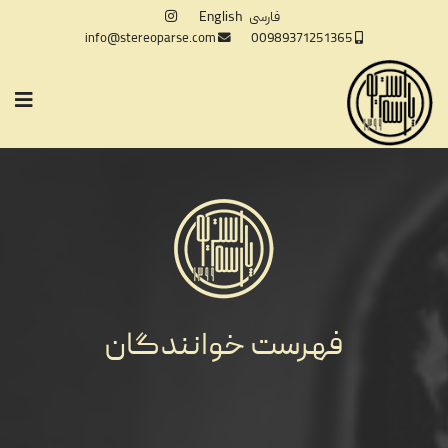
فارسی
English
info@stereoparse.com
00989371251365
فهرست خوانندگان