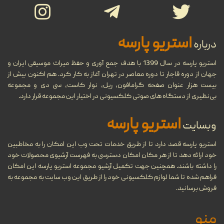
29
تاریخ جامع ضبط صوت
استریو پارسه
درباره
...
شهریور
استریو پارسه در سال 1399 با هدف جمع آوری و حفظ میراث موسیقی ایران و
جهان از دوره قاجار تا دوره معاصر در تهران آغاز به کار کرد. هم اکنون بیش از
بیست هزار عنوان صفحه گرامافون، ریل، نوار کاست، سی دی و مجموعه
تاریخچه نوار کاست و ضبط صدا،
27
بی‌نظیری از دستگاه های صوتی کلکسیونی در اختیار این مجموعه قرار دارد.
انواع و ویژگی‌های نوار کاست
استریو پارسه
شهریور
وبسایت
...
استریو پارسه قصد دارد تا از طریق خدمات تحت وب این امکان را به مخاطبین
خود ارائه دهد تا از هر مکان امکان دسترسی به فهرست آرشیوی محصولات خود
مروری بر دستگاه‌های مختلف
11
را داشته باشند. همچنین جهت تکمیل آرشیو مجموعه استریو پارسه این امکان
پخش موسیقی در طول تاریخ
فراهم شده تا شما لوازم کلکسیونی خود را از طریق این وب سایت به مجموعه به
فروش برسانید.
شهریور
...
منو