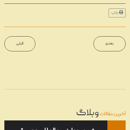
شهریور
...
چاپ
مروری بر دستگاه‌های مختلف
11
پخش موسیقی در طول تاریخ
شهریور
...
بعدی
قبلی
22
گرامافون چیست؟
...
مرداد
08
تنظیم آهنگ چیست؟
...
وبلاگ
خرداد
آخرین مقالات