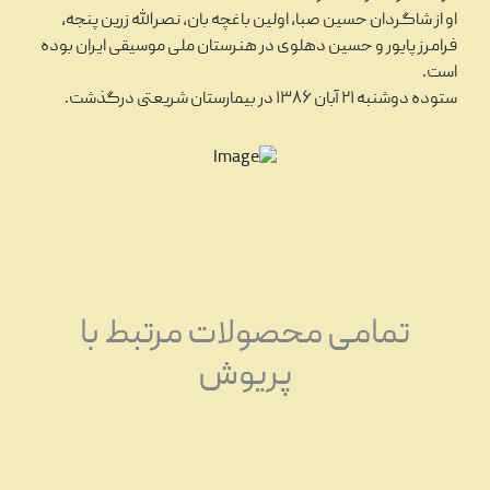
او از شاگردان حسین صبا، اولین باغچه بان، نصرالله زرین پنجه،
فرامرز پایور و حسین دهلوی در هنرستان ملی موسیقی ایران بوده
است.
ستوده دوشنبه ۲۱ آبان ۱۳۸۶ در بیمارستان شریعتی درگذشت.
تمامی محصولات مرتبط با
پریوش
تاریخچه نوار کاست و ضبط صدا،
27
انواع و ویژگی‌های نوار کاست