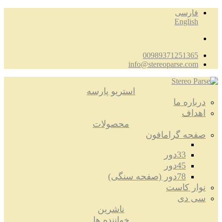
فارسی
English
00989371251365
info@stereoparse.com
استریو پارسه
درباره ما
اهداف
محصولات
صفحه گرامافون
33دور
45دور
78دور (صفحه سنگی)
نوار کاست
سی دی
ناشرین
خواننده ها