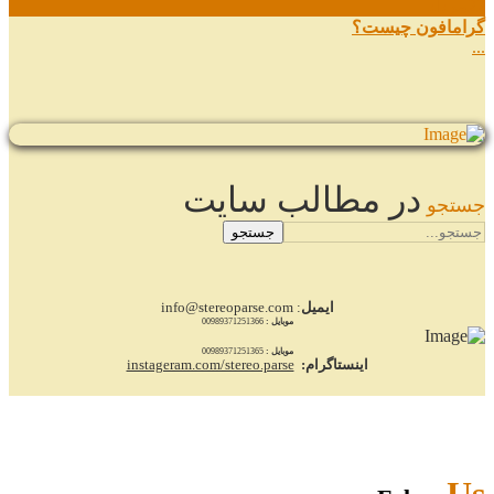
22
مرداد
گرامافون چیست؟
...
در مطالب سایت
جستجو
جستجو
ایمیل
: info@stereoparse.com
موبایل :
00989371251366
موبایل :
00989371251365
اینستاگرام:
instageram.com/stereo.parse
Us