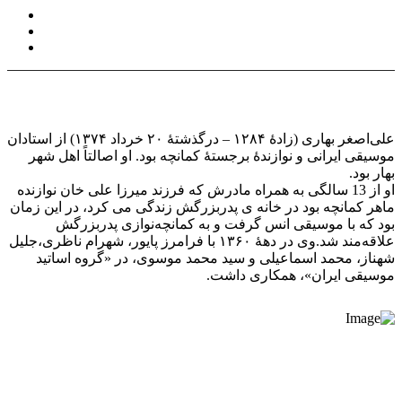
علی‌اصغر بهاری (زادهٔ ۱۲۸۴ – درگذشتهٔ ۲۰ خرداد ۱۳۷۴) از استادان
موسیقی ایرانی و نوازندهٔ برجستهٔ کمانچه بود. او اصالتاً اهل شهر
بهار بود.
او از 13 سالگی به همراه مادرش که فرزند میرزا علی خان نوازنده
ماهر کمانچه بود در خانه ی پدربزرگش زندگی می کرد، در این زمان
بود که با موسیقی انس گرفت و به کمانچه‌نوازی پدربزرگش
علاقه‌مند شد.وی در دههٔ ۱۳۶۰ با فرامرز پایور، شهرام ناظری،جلیل
شهناز، محمد اسماعیلی و سید محمد موسوی، در «گروه اساتید
موسیقی ایران»، همکاری داشت.