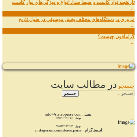
تاریخچه نوار کاست و ضبط صدا، انواع و ویژگی‌های نوار کاست
...
11
شهریور
مروری بر دستگاه‌های مختلف پخش موسیقی در طول تاریخ
...
22
مرداد
گرامافون چیست؟
...
در مطالب سایت
جستجو
جستجو
ایمیل
: info@stereoparse.com
موبایل :
00989371251366
موبایل :
00989371251365
اینستاگرام:
instageram.com/stereo.parse