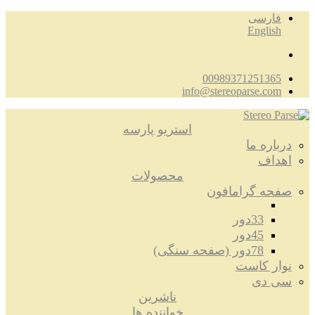
فارسی
English
00989371251365
info@stereoparse.com
استریو پارسه
درباره ما
اهداف
محصولات
صفحه گرامافون
33دور
45دور
78دور (صفحه سنگی)
نوار کاست
سی دی
ناشرین
خواننده ها