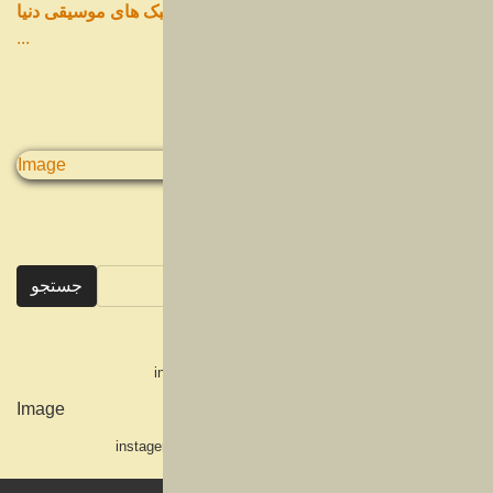
معرفی انواع سبک های موسیقی دنیا
...
01
اسفند
معرفی محبوب‌ترین و بهترین خوانندگان جهان
...
13
آذر
پرفروش‌ترین آلبوم‌های موسیقی ایرانی
...
03
مهر
در مطالب سایت
جستجو
پرفروش ترین آلبوم موسیقی جهان در تمام سال ها کدام است؟
...
جستجو
01
مهر
تاریخ و پیدایش موسیقی در ایران و جهان
...
ایمیل
: info@stereoparse.com
29
شهریور
موبایل :
00989371251366
تاریخ جامع ضبط صوت
موبایل :
00989371251365
...
اینستاگرام:
instageram.com/stereo.parse
27
شهریور
تاریخچه نوار کاست و ضبط صدا، انواع و ویژگی‌های نوار کاست