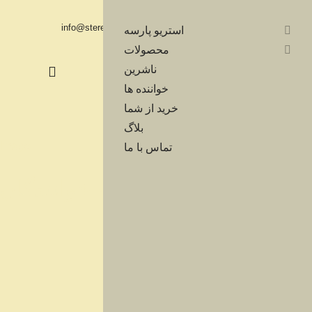
فارسی
English
info@stereoparse.com
00989371251365
استریو پارسه
محصولات
ناشرین
خواننده ها
خرید از شما
بلاگ
تماس با ما
فهرست خوانندگان
شما اینجا هستید:
خانه
خواننده ها
ابی