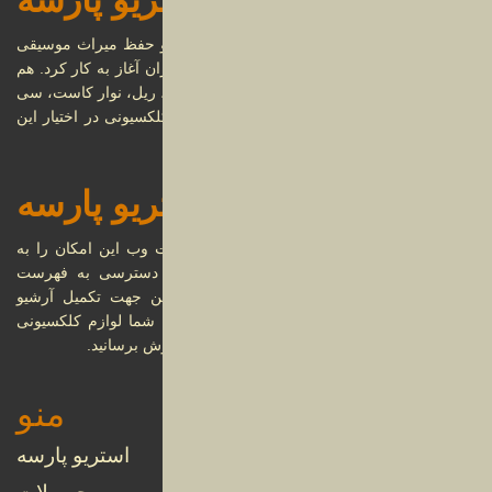
استریو پارسه
درباره
استریو پارسه در سال 1399 با هدف جمع آوری و حفظ میراث موسیقی
ایران و جهان از دوره قاجار تا دوره معاصر در تهران آغاز به کار کرد. هم
اکنون بیش از بیست هزار عنوان صفحه گرامافون، ریل، نوار کاست، سی
دی و مجموعه بی‌نظیری از دستگاه های صوتی کلکسیونی در اختیار این
مجموعه قرار دارد.
استریو پارسه
وبسایت
استریو پارسه قصد دارد تا از طریق خدمات تحت وب این امکان را به
مخاطبین خود ارائه دهد تا از هر مکان امکان دسترسی به فهرست
آرشیوی محصولات خود را داشته باشند. همچنین جهت تکمیل آرشیو
مجموعه استریو پارسه این امکان فراهم شده تا شما لوازم کلکسیونی
خود را از طریق این وب سایت به مجموعه به فروش برسانید.
منو
استریو پارسه