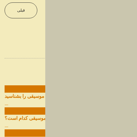
27
شهریور
تاریخچه نوار کاست و ضبط صدا، انواع و ویژگی‌های نوار کاست
بعدی
قبلی
...
11
شهریور
مروری بر دستگاه‌های مختلف پخش موسیقی در طول تاریخ
...
22
مرداد
گرامافون چیست؟
...
08
خرداد
تنظیم آهنگ چیست؟
وبلاگ
آخرین مقالات
...
09
ارديبهشت
بهترین جوایز بین‌المللی موسیقی را بشناسید
...
19
اسفند
بهترین سرویس‌های استریم موسیقی کدام است؟
...
14
اسفند