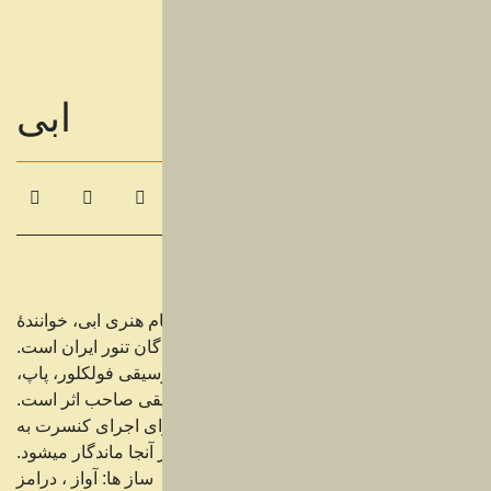
ابی
ابراهیم حامدی (زادهٔ 29خرداد 1328)، با نام هنری ابی، خوانندهٔ
موسیقی پاپ ایرانی است. او از دستهٔ خوانندگان تنور ایران است.
ابی در سبک‌های مختلف همانند راک، بالاد، موسیقی فولکلور، پاپ،
دنس، هاوس و ترنس موسیقی صاحب اثر است.
او دوسال پیش از وقوع انقلاب در ایران برای اجرای کنسرت به
آمریکا میرود و با شروع انقلاب ناگزیر در آنجا ماندگار میشود.
ساز ها: آواز ، درامز