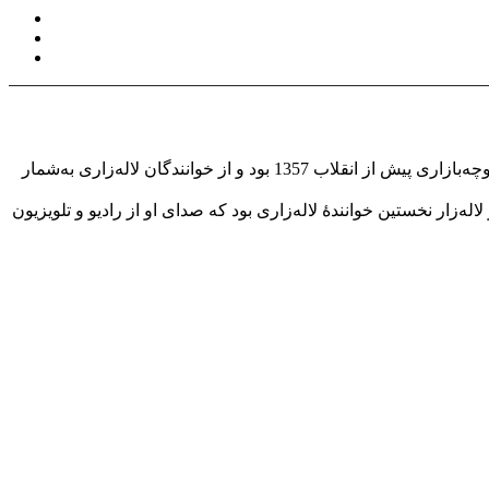
نعمت‌الله آزموده با نام هنری آغاسی (زاده 29 تیر 1318، اهواز– درگذشته 14 آبان 1384، کرج) از خوانندگان سرشناس موسیقی عامه‌پسند و کوچه‌بازاری پیش از انقلاب 1357 بود و از خوانندگان لاله‌زاری به‌شمار
ه‌زار نخستین خوانندهٔ لاله‌زاری بود که صدای او از رادیو و تلویزیون