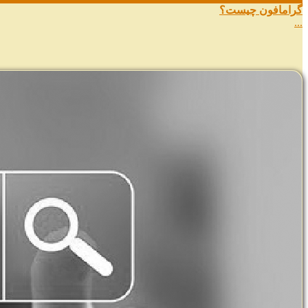
گرامافون چیست؟
...