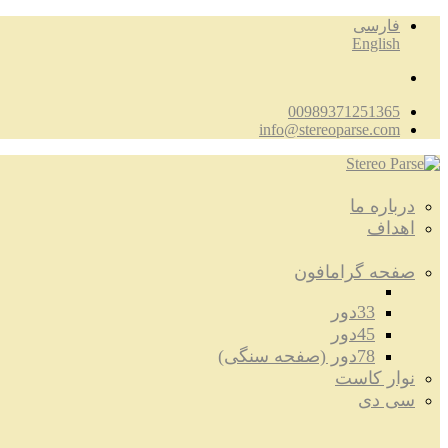
فارسی
English
00989371251365
info@stereoparse.com
درباره ما
اهداف
صفحه گرامافون
33دور
45دور
78دور (صفحه سنگی)
نوار کاست
سی دی