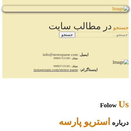
در مطالب سایت
جستجو
جستجو
ایمیل
: info@stereoparse.com
موبایل :
00989371251366
موبایل :
00989371251365
اینستاگرام:
instageram.com/stereo.parse
Us
Folow
استریو پارسه
درباره