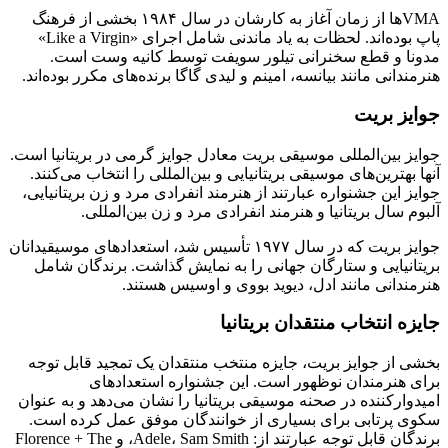
VMAها از زمان آغاز به کارشان در سال ۱۹۸۴ بخشی از فرهنگ
پاپ بوده‌اند. لحظات به یاد ماندنی شامل اجرای «Like a Virgin»
مدونا و قطع سخنرانی تیلور سویفت توسط کانیه وست است.
هنرمندانی مانند بیانسه، امینم و لیدی گاگا برنده‌های مکرر بوده‌اند.
جوایز بریت
جوایز بین‌المللی موسیقی بریت معادل جوایز گرمی در بریتانیا است.
آنها بهترین‌های موسیقی بریتانیایی و بین‌المللی را انتخاب می‌کنند.
جوایز این جشنواره عبارتند از هنرمند انفرادی مرد و زن بریتانیایی،
آلبوم سال بریتانیا و هنرمند انفرادی مرد و زن بین‌المللی.
جوایز بریت که در سال ۱۹۷۷ تأسیس شد، استعدادهای موسیقیدانان
بریتانیایی و ستارگان جهانی را به نمایش گذاشت. برندگان شامل
هنرمندانی مانند ادل، دیوید بووی و اوسیس هستند.
جایزه انتخاب منتقدان بریتانیا
بخشی از جوایز بریت، جایزه منتخب منتقدان یک تمجید قابل توجه
برای هنرمندان نوظهور است. این جشنواره استعدادهای
امیدوارکننده در صحنه موسیقی بریتانیا را نشان می‌دهد و به عنوان
سکوی پرتابی برای بسیاری از خوانندگان موفق عمل کرده است.
برندگان قابل توجه عبارتند از: Adele، Sam Smith، و Florence + The