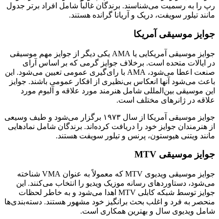
رپ را به رسمیت می‌شناسند. برندگان غالباً شامل افراد برتر جدول
مانند تیلور سویفت، دریک و آریانا گرانده هستند.
جوایز موسیقی آمریکا
جوایز موسیقی آمریکایی یا AMA یکی دیگر از جوایز مهم موسیقی
در ایالات متحده است. برخلاف جوایز گرمی که بر اساس آرای
صنعت اعطا می‌شود، AMA با رای‌گیری عمومی تعیین می‌شود. این
باعث می‌شود آنها انعکاس بی‌نظیری از افکار عمومی باشند. جوایز
این موسیقی بین‌المللی شامل هنرمند مورد علاقه و آلبوم مورد
علاقه در ژانرهای مختلف است.
جوایز موسیقی آمریکا از سال ۱۹۷۳ برگزار می‌شود و طیف وسیعی
از هنرمندان جوایز خود را دریافت کرده‌اند. برندگان شامل نمادهایی
مانند ویتنی هیوستون، پرنس و تیلور سویفت هستند.
جوایز موسیقی
MTV
جوایز موسیقی ویدیوی MTV که معمولاً به عنوان VMA شناخته
می‌شود، دستاوردهای رسانه موزیک ویدیو را انتخاب می‌کنند. این
جوایز توسط شبکه کابلی MTV اهدا می‌شود و به خاطر لحظات
منحصر به فرد و اغلب بحث برانگیز خود مشهور هستند. دسته‌بندی‌ها
شامل ویدیوی سال و بهترین همکاری است.