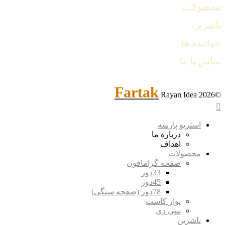
محصولات
ناشرین
خواننده ها
تماس با ما
Fartak
Rayan Idea
©2026
استریو پارسه
درباره ما
اهداف
محصولات
صفحه گرامافون
33دور
45دور
78دور (صفحه سنگی)
نوار کاست
سی دی
ناشرین