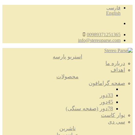
فارسی
English
00989371251365
info@stereoparse.com
استریو پارسه
درباره ما
اهداف
محصولات
صفحه گرامافون
33دور
45دور
78دور (صفحه سنگی)
نوار کاست
سی دی
ناشرین